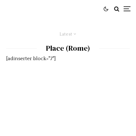
Latest
Place (Rome)
[adinserter block="7"]