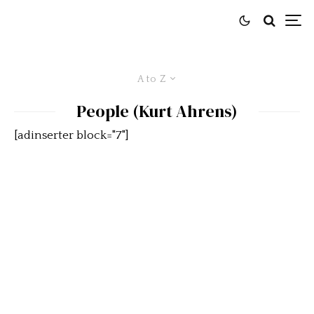
A to Z
People (Kurt Ahrens)
[adinserter block="7"]